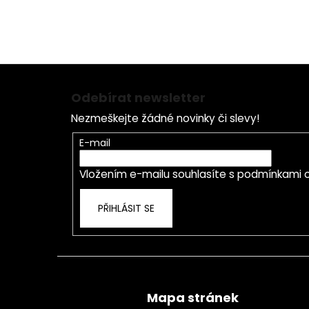
Z
á
Odebírat newsletter
p
Nezmeškejte žádné novinky či slevy!
a
t
E-mail
í
Vložením e-mailu souhlasíte s
podmínkami o
PŘIHLÁSIT SE
Mapa stránek