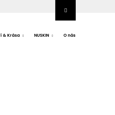
Hledat
Přihlášení
Nákupní
košík
í & Krása
NUSKIN
O nás
Značky
odnocení
M, 50 ml
Následující
24-hodinový krém