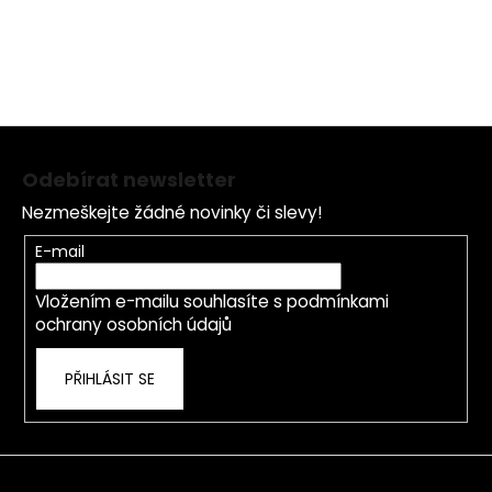
Z
á
Odebírat newsletter
p
Nezmeškejte žádné novinky či slevy!
a
t
E-mail
í
Vložením e-mailu souhlasíte s
podmínkami
ochrany osobních údajů
PŘIHLÁSIT SE