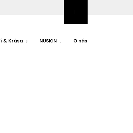
Hledat
Přihlášení
Nákupní
košík
í & Krása
NUSKIN
O nás
Značky
odnocení
alming Serum 30ml
Značka:
PHYRIS
Následující