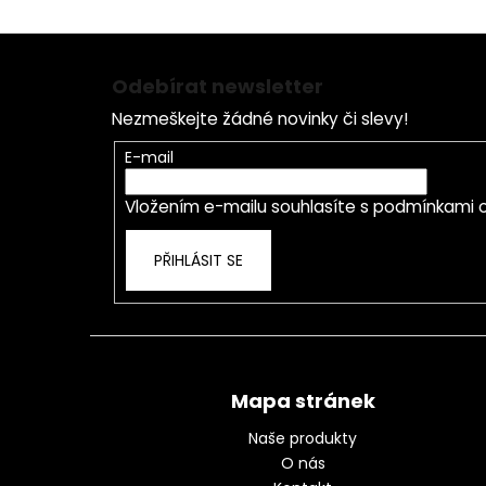
Z
á
Odebírat newsletter
p
Nezmeškejte žádné novinky či slevy!
a
t
E-mail
í
Vložením e-mailu souhlasíte s
podmínkami o
PŘIHLÁSIT SE
Mapa stránek
Naše produkty
O nás