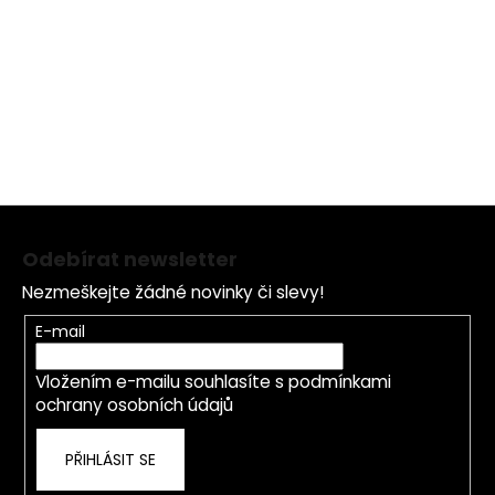
(Soybean) Oil, Disodium EDTA, Rosmarinus Officinalis
(Rosemary) Leaf Extract, Citric Acid, Potassium Sorbate,
Sodium Benzoate, Parfum (Fragrance)
Z
á
Odebírat newsletter
p
Nezmeškejte žádné novinky či slevy!
a
t
E-mail
í
Vložením e-mailu souhlasíte s
podmínkami
ochrany osobních údajů
PŘIHLÁSIT SE