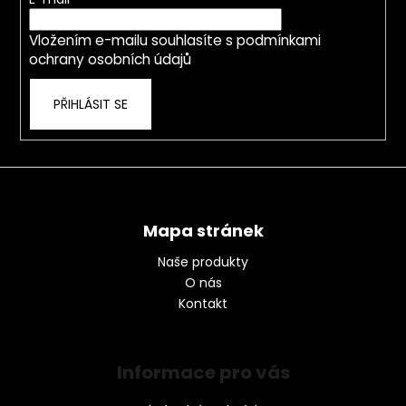
t
í
Vložením e-mailu souhlasíte s
podmínkami
ochrany osobních údajů
PŘIHLÁSIT SE
Mapa stránek
Naše produkty
O nás
Kontakt
Informace pro vás