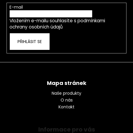
t
E-mail
í
Vložením e-mailu souhlasíte s
podmínkami
ochrany osobních údajů
PŘIHLÁSIT SE
Mapa stránek
Naše produkty
O nás
Kontakt
Informace pro vás