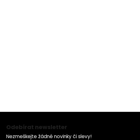
Z
á
Odebírat newsletter
p
Nezmeškejte žádné novinky či slevy!
a