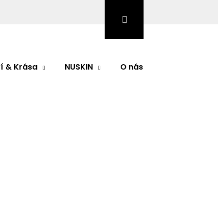
Hledat
Přihlášení
Nákupní
košík
í & Krása
NUSKIN
O nás
Značky
odnocení
s Clarifying Cleansing
Následující
ě nedostupné
 Cleansing Foam