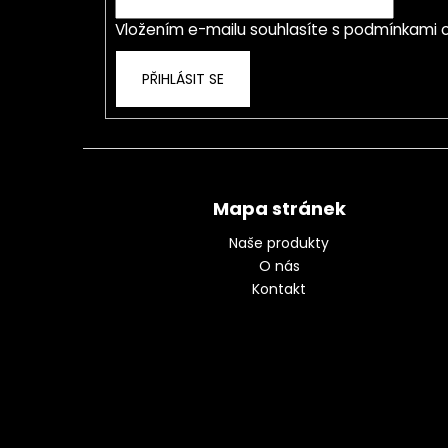
í
Vložením e-mailu souhlasíte s
podmínkami o
PŘIHLÁSIT SE
Mapa stránek
Naše produkty
O nás
Kontakt