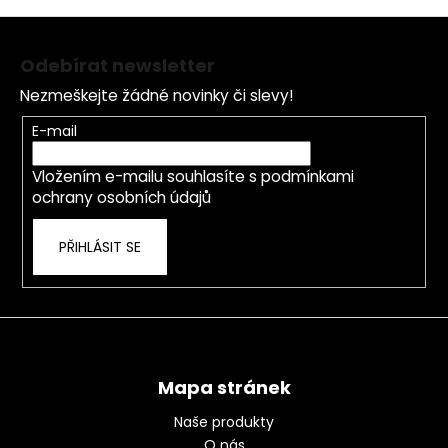
Z
á
Odebírat newsletter
p
Nezmeškejte žádné novinky či slevy!
a
t
E-mail
í
Vložením e-mailu souhlasíte s
podmínkami
ochrany osobních údajů
PŘIHLÁSIT SE
Mapa stránek
Naše produkty
O nás