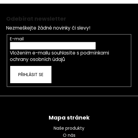
Z
á
Odebírat newsletter
p
Nezmeškejte žádné novinky či slevy!
a
t
E-mail
í
Vložením e-mailu souhlasíte s
podmínkami
ochrany osobních údajů
PŘIHLÁSIT SE
Mapa stránek
Naše produkty
O nás