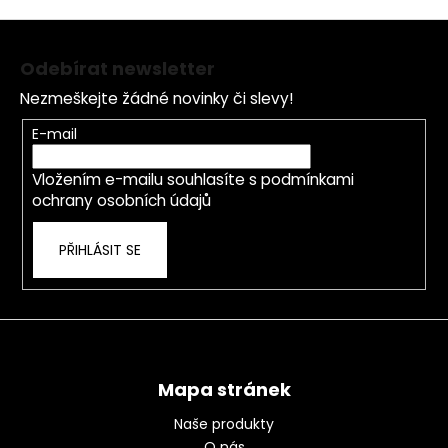
Z
á
Odebírat newsletter
p
Nezmeškejte žádné novinky či slevy!
a
t
E-mail
í
Vložením e-mailu souhlasíte s
podmínkami
ochrany osobních údajů
PŘIHLÁSIT SE
Mapa stránek
Naše produkty
O nás