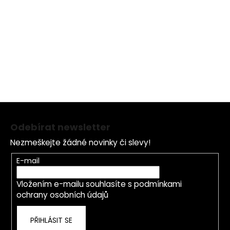
může napomoci.
Vyvarujte se kontaktu s
očima! V případě zasažení očí vypláchněte
dostatečným množstvím vody a v případě
jakýchkoli potíží ihned navštivte lékaře.
Z
á
Odebírat newsletter
p
Nezmeškejte žádné novinky či slevy!
a
t
E-mail
í
Vložením e-mailu souhlasíte s
podmínkami
ochrany osobních údajů
PŘIHLÁSIT SE