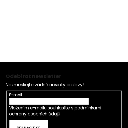
OBSAH BALENÍ
: 21 g
Z
á
Odebírat newsletter
p
Nezmeškejte žádné novinky či slevy!
a
t
E-mail
í
Vložením e-mailu souhlasíte s
podmínkami
ochrany osobních údajů