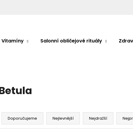
Co potřebujete najít?
Vitamíny
Salonní obličejové rituály
Zdrav
HLEDAT
Doporučujeme
Betula
Ř
a
Doporučujeme
Nejlevnější
Nejdražší
Nejp
z