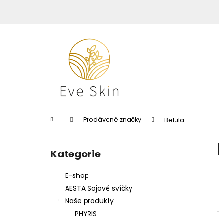
K
Přejít
na
o
obsah
Zpět
Zpět
š
do
do
í
k
obchodu
obchodu
Domů
Prodávané značky
Betula
P
o
Kategorie
Přeskočit
s
kategorie
t
E-shop
r
AESTA Sojové svíčky
a
Naše produkty
n
PHYRIS