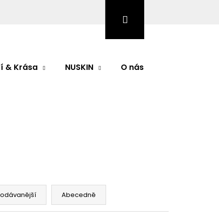
Hledat
Přihlášení
Nákupní
košík
í & Krása
NUSKIN
O nás
Značky
Následující
rodávanější
Abecedně