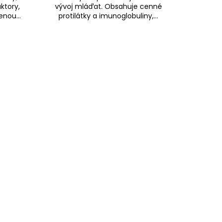
ktory,
vývoj mláďat. Obsahuje cenné
enou...
protilátky a imunoglobuliny,...