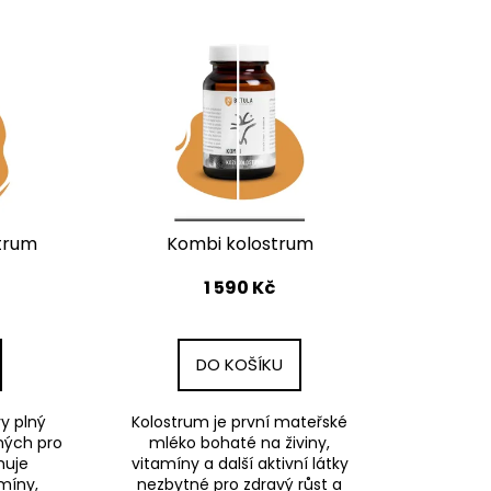
0 PROVERSION,NOČNÍ A
STRAVY NA BÁZI
strum
Kombi kolostrum
1 590 Kč
DO KOŠÍKU
vy plný
Kolostrum je první mateřské
ných pro
mléko bohaté na živiny,
huje
vitamíny a další aktivní látky
míny,
nezbytné pro zdravý růst a