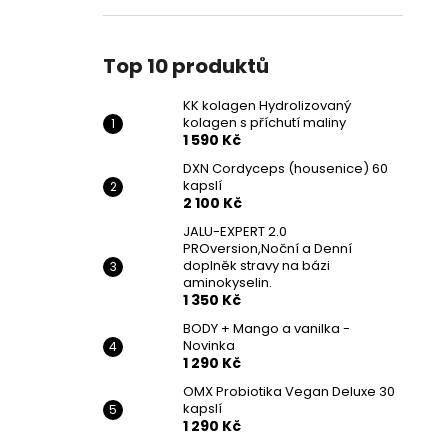
Top 10 produktů
KK kolagen Hydrolizovaný
kolagen s příchutí maliny
1 590 Kč
DXN Cordyceps (housenice) 60
kapslí
2 100 Kč
JALU-EXPERT 2.0
PROversion,Noční a Denní
doplněk stravy na bázi
aminokyselin.
1 350 Kč
BODY + Mango a vanilka -
Novinka
1 290 Kč
OMX Probiotika Vegan Deluxe 30
kapslí
1 290 Kč