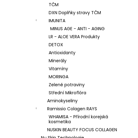
TČM
DXN Doplňky stravy TČM
IMUNITA
MINUS AGE - ANTI - AGING
LR - ALOE VERA Produkty
DETOX
Antioxidanty
Minerály
Vitamíny
MORINGA
Zelené potraviny
Střední Mikroflóra
Aminokyseliny
Ramissio Colagen RAYS
WHAMISA - Přírodní korejská
kosmetika
NUSKIN BEAUTY FOCUS COLLAGEN
Nu Skin Technologie