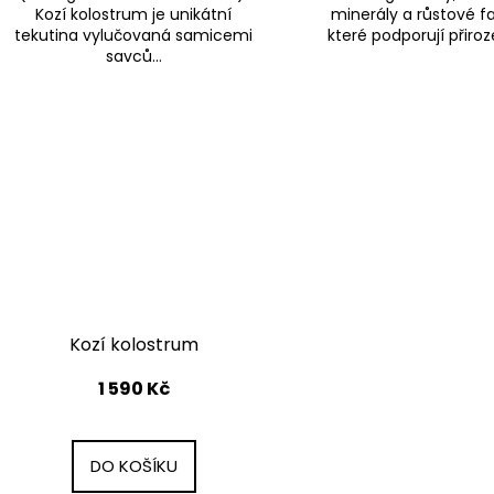
Kozí kolostrum je unikátní
minerály a růstové fa
tekutina vylučovaná samicemi
které podporují přiroz
savců...
Kozí kolostrum
1 590 Kč
DO KOŠÍKU