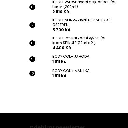
IDENEL Vyrovnávací a sjednocující
toner (200ml)
2 510 Kč
IDENEL NEINVAZIVNÍ KOSMETICKÉ
OŠETŘENÍ
3 700 Kč
IDENEL Revitalizační vyživující
krém SPIKULE (10ml x 2 )
4 400 Kč
BODY COL+ JAHODA
1 611 Kč
BODY COL + VANILKA
1 611 Kč
Z
á
Odebírat newsletter