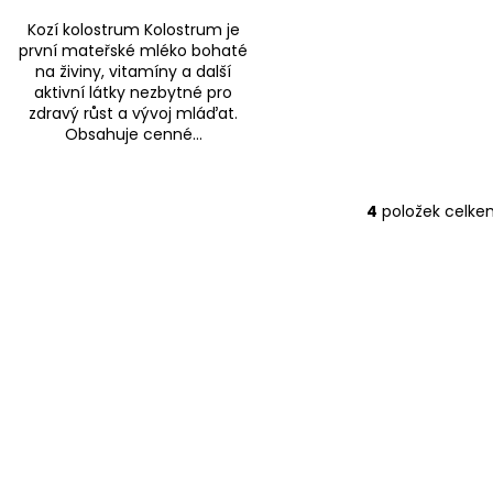
Kozí kolostrum Kolostrum je
první mateřské mléko bohaté
na živiny, vitamíny a další
aktivní látky nezbytné pro
zdravý růst a vývoj mláďat.
Obsahuje cenné...
4
položek celke
O
v
l
á
d
a
c
í
p
r
v
k