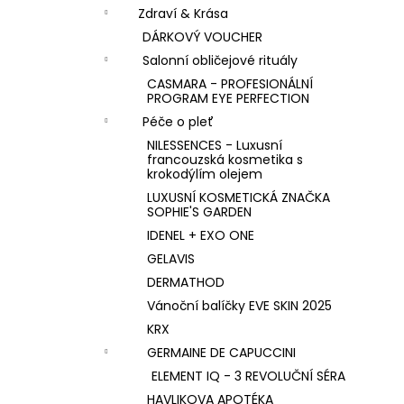
n
KK KOLAGEN HYDROLIZOVANÝ KOLAGEN
Zdraví & Krása
S PŘÍCHUTÍ MALINY
í
DÁRKOVÝ VOUCHER
1 590 Kč
p
Salonní obličejové rituály
a
CASMARA - PROFESIONÁLNÍ
n
PROGRAM EYE PERFECTION
e
Péče o pleť
l
NILESSENCES - Luxusní
francouzská kosmetika s
krokodýlím olejem
LUXUSNÍ KOSMETICKÁ ZNAČKA
SOPHIE'S GARDEN
IDENEL + EXO ONE
GELAVIS
DERMATHOD
Vánoční balíčky EVE SKIN 2025
KRX
GERMAINE DE CAPUCCINI
ELEMENT IQ - 3 REVOLUČNÍ SÉRA
HAVLIKOVA APOTÉKA