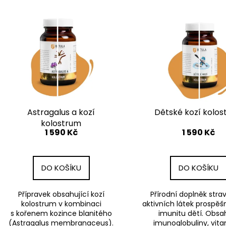
e
DXN CORDYCEPS (HOUSENICE) 60
JALU-EXPERT 2.
V
KAPSLÍ
DENNÍ DOPLNĚK 
n
ý
AMINOKYSELIN.
2 100 Kč
í
p
1 350 Kč
p
i
r
s
o
p
d
r
u
o
k
d
Astragalus a kozí
Dětské kozí kolo
t
u
kolostrum
ů
1 590 Kč
1 590 Kč
k
t
ů
DO KOŠÍKU
DO KOŠÍKU
Přípravek obsahující kozí
Přírodní doplněk stra
kolostrum v kombinaci
aktivních látek prospěš
s kořenem kozince blanitého
imunitu dětí. Obsa
(Astragalus membranaceus).
imunoglobuliny, vita