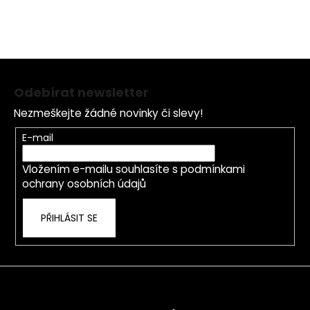
Z
á
Odebírat newsletter
p
Nezmeškejte žádné novinky či slevy!
a
t
E-mail
í
Vložením e-mailu souhlasíte s
podmínkami
ochrany osobních údajů
PŘIHLÁSIT SE