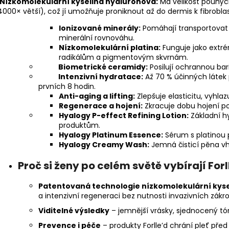
Nízkomolekulární kyselina hyaluronová:
Má velikost pouhý
DXN CORDYCEPS (HOUSENICE) 60
JALU-EXPERT 2.
KAPSLÍ
DENNÍ DOPLNĚK 
4000× větší), což jí umožňuje proniknout až do dermis k fibrobl
AMINOKYSELIN.
2 100 Kč
Ionizované minerály:
Pomáhají transportovat 
1 350 Kč
minerální rovnováhu.
Nízkomolekulární platina:
Funguje jako extré
radikálům a pigmentovým skvrnám.
Biometrické ceramidy:
Posilují ochrannou bari
Intenzivní hydratace:
Až 70 % účinných látek
prvních 8 hodin.
Anti-aging a lifting:
Zlepšuje elasticitu, vyhla
Regenerace a hojení:
Zkracuje dobu hojení po 
Hyalogy P-effect Refining Lotion:
Základní hy
produktům.
Hyalogy Platinum Essence:
Sérum s platinou p
Hyalogy Creamy Wash:
Jemná čisticí pěna vho
Proč si ženy po celém světě vybírají Forl
Patentovaná technologie nízkomolekulární kyse
a intenzivní regeneraci bez nutnosti invazivních zákro
Viditelné výsledky
– jemnější vrásky, sjednocený tón
Prevence i péče
– produkty Forlle’d chrání pleť před