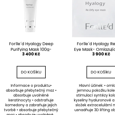
í
p
p
i
r
s
o
p
d
r
u
o
k
d
Forlle´d Hyalogy Deep
Forlle´d Hyalogy R
t
u
Purifying Mask 100g-
Eye Mask- Omlazují
ů
3 400 Kč
3 900 Kč
Hloubkově Čistící Pleťová
Maska Pro Zralou 
k
Maska
t
ů
DO KOŠÍKU
DO KOŠÍKU
Informace o produktu•
Hlavní účinek: • oml
absorbuje přebytečný maz •
jemnou pokožku kol
absorbuje uvolněné
stimulací syntézy kol
keratinocyty • odstraňuje
kyseliny hyaluronové a
komedony a zabraňuje jejich
složek extracelulární m
tvorbě • absorbuje přebytečný
usnadňuje 3D lifting obli
maz • absorbuje uvolněné...