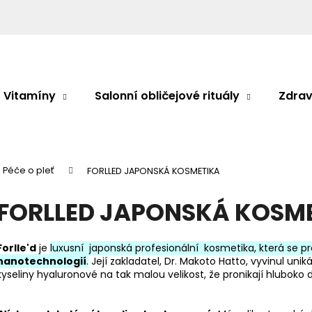
Co potřebujete najít?
Vitamíny
Salonní obličejové rituály
Zdrav
HLEDAT
Péče o pleť
FORLLED JAPONSKÁ KOSMETIKA
Doporučujeme
FORLLED JAPONSKÁ KOSM
Forlle'd
je
luxusní japonská profesionální kosmetika, která se pr
nanotechnologií
.
Její zakladatel, Dr. Makoto Hatto, vyvinul un
kyseliny hyaluronové na tak malou velikost, že pronikají hluboko d