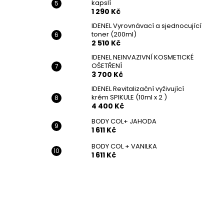
kapslí
1 290 Kč
IDENEL Vyrovnávací a sjednocující
toner (200ml)
2 510 Kč
IDENEL NEINVAZIVNÍ KOSMETICKÉ
OŠETŘENÍ
3 700 Kč
IDENEL Revitalizační vyživující
krém SPIKULE (10ml x 2 )
4 400 Kč
BODY COL+ JAHODA
1 611 Kč
BODY COL + VANILKA
1 611 Kč