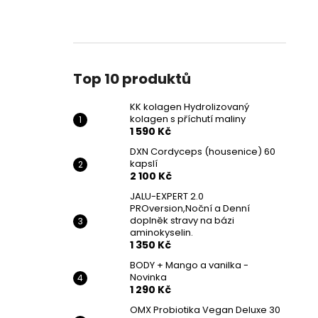
Top 10 produktů
KK kolagen Hydrolizovaný
kolagen s příchutí maliny
1 590 Kč
DXN Cordyceps (housenice) 60
kapslí
2 100 Kč
JALU-EXPERT 2.0
PROversion,Noční a Denní
doplněk stravy na bázi
aminokyselin.
1 350 Kč
BODY + Mango a vanilka -
Novinka
1 290 Kč
OMX Probiotika Vegan Deluxe 30