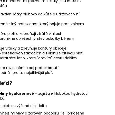
ch 5 nanometrů (běžné molekuly jsou 600× až
0 PROVERSION,NOČNÍ A
STRAVY NA BÁZI
astům.
aktivní látky hluboko do kůže a udržovat v ní
mně silný antioxidant, který bojuje proti volným
éru pleti a zabraňují ztrátě vlhkost
 pronikne do všech vrstev pokožky během
zuje vrásky a zpevňuje kontury obličeje.
estetických zákrocích a zklidňuje citlivou pleť.
dratační lotio, které "otevírá" cestu dalším
ro rozjasnění a boj proti stárnutí.
dná i pro tu nejcitlivější pleť.
le’d?
liny hyaluronové
– zajišťuje hlubokou hydrataci
ků.
 pleti a zvýšená elasticita.
 vnějšími vlivy a zároveň podporují její přirozené