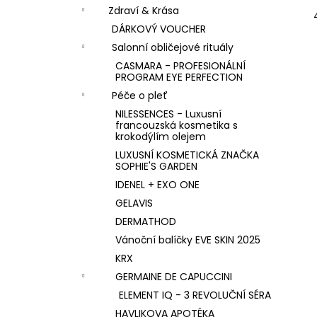
n
KK KOLAGEN HYDROLIZOVANÝ KOLAGEN
Zdraví & Krása
S PŘÍCHUTÍ MALINY
í
DÁRKOVÝ VOUCHER
1 590 Kč
p
Salonní obličejové rituály
a
CASMARA - PROFESIONÁLNÍ
n
PROGRAM EYE PERFECTION
e
Péče o pleť
l
NILESSENCES - Luxusní
francouzská kosmetika s
krokodýlím olejem
LUXUSNÍ KOSMETICKÁ ZNAČKA
SOPHIE'S GARDEN
IDENEL + EXO ONE
GELAVIS
DERMATHOD
Vánoční balíčky EVE SKIN 2025
KRX
GERMAINE DE CAPUCCINI
ELEMENT IQ - 3 REVOLUČNÍ SÉRA
HAVLIKOVA APOTÉKA