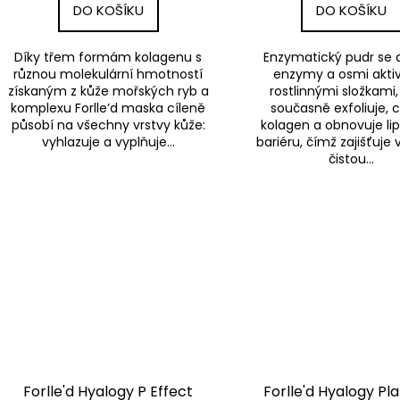
DO KOŠÍKU
DO KOŠÍKU
Díky třem formám kolagenu s
Enzymatický pudr se
různou molekulární hmotností
enzymy a osmi akti
získaným z kůže mořských ryb a
rostlinnými složkami,
komplexu Forlle’d maska cíleně
současně exfoliuje, 
působí na všechny vrstvy kůže:
kolagen a obnovuje li
vyhlazuje a vyplňuje...
bariéru, čímž zajišťuje 
čistou...
Forlle'd Hyalogy P Effect
Forlle'd Hyalogy Pl