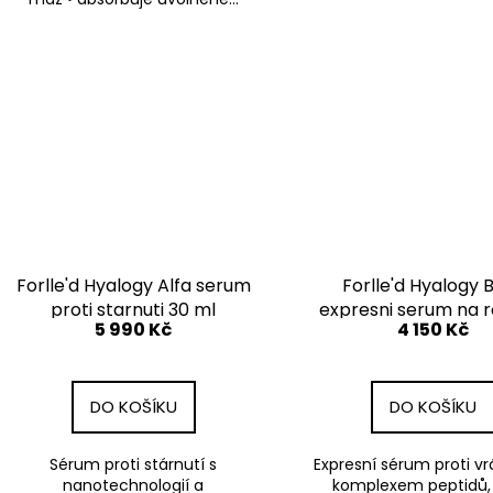
Forlle'd Hyalogy Alfa serum
Forlle'd Hyalogy 
proti starnuti 30 ml
expresni serum na r
5 990 Kč
4 150 Kč
vrasek 30 gr
DO KOŠÍKU
DO KOŠÍKU
Sérum proti stárnutí s
Expresní sérum proti v
nanotechnologií a
komplexem peptidů, 