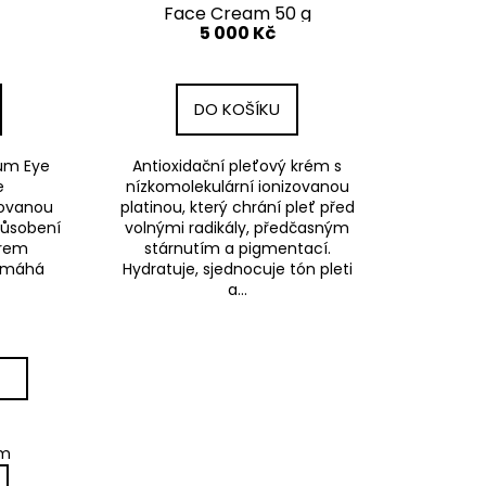
Face Cream 50 g
5 000 Kč
DO KOŠÍKU
num Eye
Antioxidační pleťový krém s
e
nízkomolekulární ionizovanou
zovanou
platinou, který chrání pleť před
působení
volnými radikály, předčasným
orem
stárnutím a pigmentací.
pomáhá
Hydratuje, sjednocuje tón pleti
a...
em