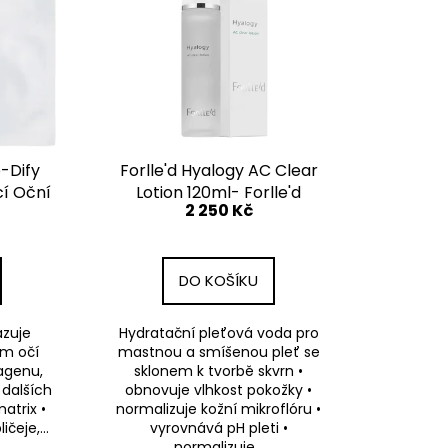
e-Dify
Forlle'd Hyalogy AC Clear
cí Oční
Lotion 120ml- Forlle'd
2 250 Kč
Pleť
Hyalogy Hydratační Lotion
Pro Mastnou A Smíšenou
Plet' Se Sklonem K Tvorbě
Skvrn
DO KOŠÍKU
azuje
Hydratační pleťová voda pro
em očí
mastnou a smíšenou pleť se
agenu,
sklonem k tvorbě skvrn •
 dalších
obnovuje vlhkost pokožky •
atrix •
normalizuje kožní mikroflóru •
čeje,...
vyrovnává pH pleti •
normalizuje...