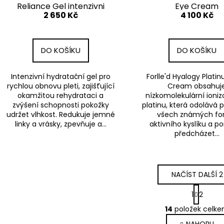
Reliance Gel intenzivni
Eye Cream
2 650 Kč
4 100 Kč
hydratacni krem 50 g
DO KOŠÍKU
DO KOŠÍKU
Intenzivní hydratační gel pro
Forlle'd Hyalogy Plati
rychlou obnovu pleti, zajišťující
Cream obsahuj
okamžitou rehydrataci a
nízkomolekulární ioni
zvýšení schopnosti pokožky
platinu, která odolává 
udržet vlhkost. Redukuje jemné
všech známých f
linky a vrásky, zpevňuje a...
aktivního kyslíku a 
předcházet...
NAČÍST DALŠÍ 2
S
1
2
t
O
r
14
položek celk
v
á
NAHORU