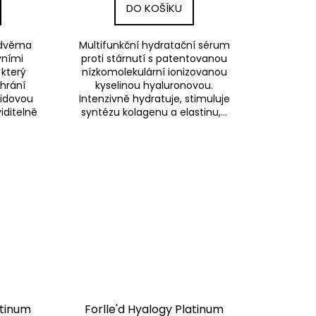
DO KOŠÍKU
 dvěma
Multifunkční hydratační sérum
vními
proti stárnutí s patentovanou
 který
nízkomolekulární ionizovanou
chrání
kyselinou hyaluronovou.
pidovou
Intenzivně hydratuje, stimuluje
viditelně
syntézu kolagenu a elastinu,...
atinum
Forlle'd Hyalogy Platinum