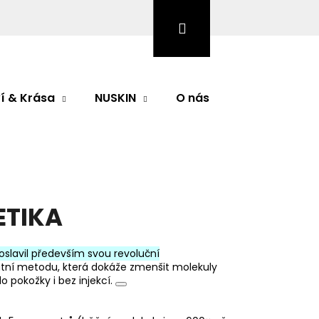
Hledat
Přihlášení
Nákupní
košík
í & Krása
NUSKIN
O nás
Značky
ETIKA
oslavil především svou revoluční
ikátní metodu, která dokáže zmenšit molekuly
o pokožky i bez injekcí.
Následující