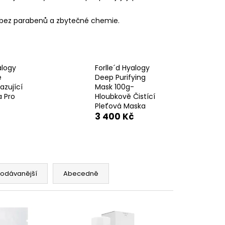
ť, bez parabenů a zbytečné chemie.
alogy
Forlle´d Hyalogy
e
Deep Purifying
zující
Mask 100g-
 Pro
Hloubkově Čistící
Pleťová Maska
3 400 Kč
rodávanější
Abecedně