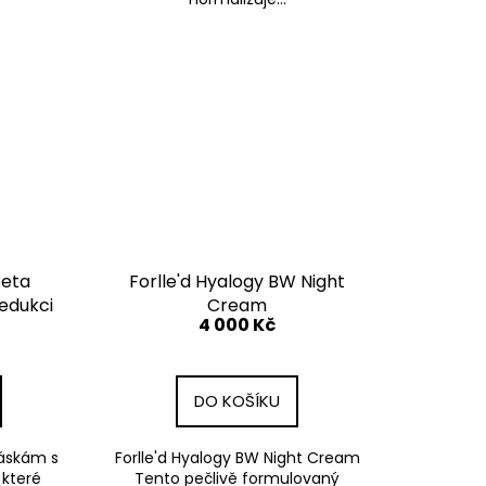
Beta
Forlle'd Hyalogy BW Night
edukci
Cream
4 000 Kč
DO KOŠÍKU
ráskám s
Forlle'd Hyalogy BW Night Cream
které
Tento pečlivě formulovaný