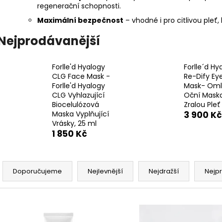
regenerační schopnosti.
Maximální bezpečnost
– vhodné i pro citlivou ple
Nejprodávanější
Forlle'd Hyalogy
Forlle´d Hy
CLG Face Mask -
Re-Dify Ey
Forlle'd Hyalogy
Mask- Omla
CLG Vyhlazující
Oční Maska
Biocelulózová
Zralou Pleť
Maska Vyplňující
3 900 Kč
Vrásky, 25 ml
1 850 Kč
Ř
a
Doporučujeme
Nejlevnější
Nejdražší
Nejp
z
e
V
n
ý