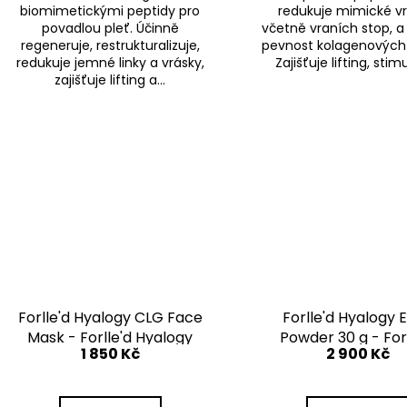
biomimetickými peptidy pro
redukuje mimické vr
povadlou pleť. Účinně
včetně vraních stop, a
regeneruje, restrukturalizuje,
pevnost kolagenových 
redukuje jemné linky a vrásky,
Zajišťuje lifting, stimu
zajišťuje lifting a...
Forlle'd Hyalogy CLG Face
Forlle'd Hyalogy 
Mask - Forlle'd Hyalogy
Powder 30 g - For
1 850 Kč
2 900 Kč
CLG Vyhlazující
Hyalogy Enzymatick
Biocelulózová Maska
Vyplňující Vrásky, 25 ml