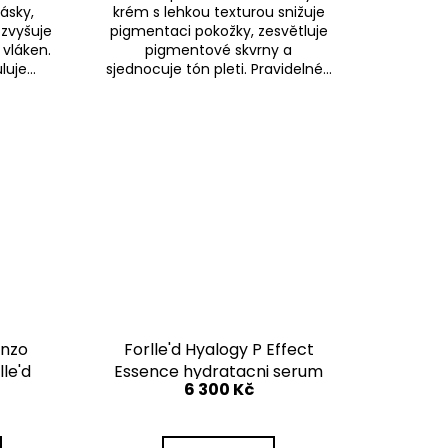
ásky,
krém s lehkou texturou snižuje
 zvyšuje
pigmentaci pokožky, zesvětluje
vláken.
pigmentové skvrny a
luje...
sjednocuje tón pleti. Pravidelné...
Enzo
Forlle'd Hyalogy P Effect
lle'd
Essence hydratacni serum
6 300 Kč
ý Pudr
30 ml