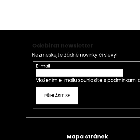
Z
á
Odebírat newsletter
p
Nezmeškejte žádné novinky či slevy!
a
t
E-mail
í
Vložením e-mailu souhlasíte s
podmínkami o
PŘIHLÁSIT SE
Mapa stránek