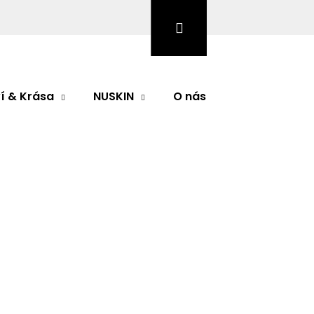
Hledat
Přihlášení
Nákupní
košík
í & Krása
NUSKIN
O nás
Značky
odnocení
um
um
Následující
mateřské mléko bohaté na
živiny,