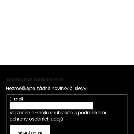
Z
á
Odebírat newsletter
p
Nezmeškejte žádné novinky či slevy!
a
t
E-mail
í
Vložením e-mailu souhlasíte s
podmínkami
ochrany osobních údajů
PŘIHLÁSIT SE