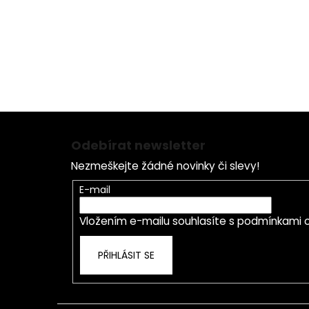
Skladujte při pokojové teplotě na suchém a tmavém míst
Více informací o zpomalení stárnutí najdete v sekci vliv
Z
á
Odebírat newsletter
p
Nezmeškejte žádné novinky či slevy!
a
t
E-mail
í
Vložením e-mailu souhlasíte s
podmínkami o
PŘIHLÁSIT SE