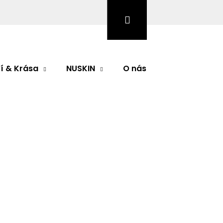
Hledat
Přihlášení
Nákupní
košík
í & Krása
NUSKIN
O nás
Značky
odnocení
llbiotic
é kultury mikroskopických organismů, které
 prospěšné.
Pomáhají nám strávit a vstřebávat
Následující
12.
###