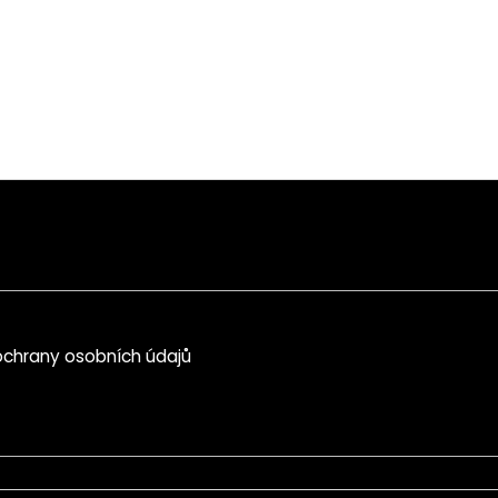
ě, mimo dosah dětí.
 nebo na našem blogu
VLIV
chrany osobních údajů