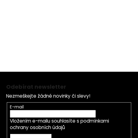
Složení: Nilský krokodýlí olej, Parfum,
Tokoferylacetát, Olej ze semen Moringa oleifera,
Olej ze semen Hibiscus sabdariffa
Z
á
Odebírat newsletter
p
Nezmeškejte žádné novinky či slevy!
a
t
E-mail
í
Vložením e-mailu souhlasíte s
podmínkami
ochrany osobních údajů