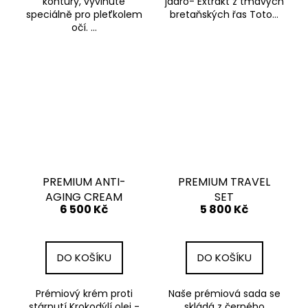
kontury, vyvinuté
jádro- Extrakt z tmavých
speciálně pro pleťkolem
bretaňských řas Toto...
očí. ...
PREMIUM ANTI-
PREMIUM TRAVEL
AGING CREAM
SET
6 500 Kč
5 800 Kč
DO KOŠÍKU
DO KOŠÍKU
Prémiový krém proti
Naše prémiová sada se
stárnutí Krokodýlí olej -
skládá z černého