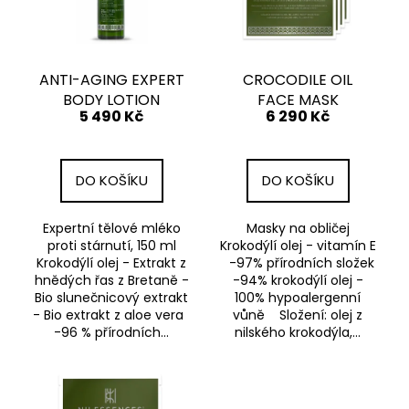
s
d
a
p
u
j
r
k
í
o
ANTI-AGING EXPERT
CROCODILE OIL
t
t
BODY LOTION
FACE MASK
d
ů
?
5 490 Kč
6 290 Kč
u
k
t
DO KOŠÍKU
DO KOŠÍKU
ů
HLEDAT
Expertní tělové mléko
Masky na obličej
proti stárnutí, 150 ml
Krokodýlí olej - vitamín E
Krokodýlí olej - Extrakt z
-97% přírodních složek
hnědých řas z Bretaně -
-94% krokodýlí olej -
D
Bio slunečnicový extrakt
100% hypoalergenní
o
- Bio extrakt z aloe vera
vůně Složení: olej z
p
-96 % přírodních...
nilského krokodýla,...
o
r
u