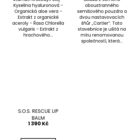
Kyselina hyaluronová -
oboustranného
Organická aloe vera -
semišového pouzdra a
Extrakt z organické
dvou nastavovacích
aceroly - Řasa Chlorella
šňůr „Cartier“. Tato
vulgaris - Extrakt z
stavebnice je ušitá na
hrachového...
míru renomovanou
společností, která...
S.O.S. RESCUE LIP
BALM
1 390 Kč