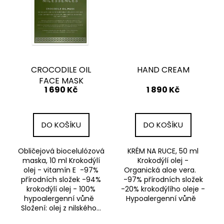
č
u
j
e
m
e
CROCODILE OIL
HAND CREAM
FACE MASK
KK
1 690 Kč
1 890 Kč
KOLAGEN
HYDROLIZOVANÝ
KOLAGEN
S
DO KOŠÍKU
DO KOŠÍKU
PŘÍCHUTÍ
MALINY
1
Obličejová biocelulózová
KRÉM NA RUCE, 50 ml
590
maska, 10 ml Krokodýlí
Krokodýlí olej -
Kč
olej - vitamín E -97%
Organická aloe vera.
přírodních složek -94%
-97% přírodních složek
krokodýlí olej - 100%
-20% krokodýlího oleje -
hypoalergenní vůně
Hypoalergenní vůně
Složení: olej z nilského...