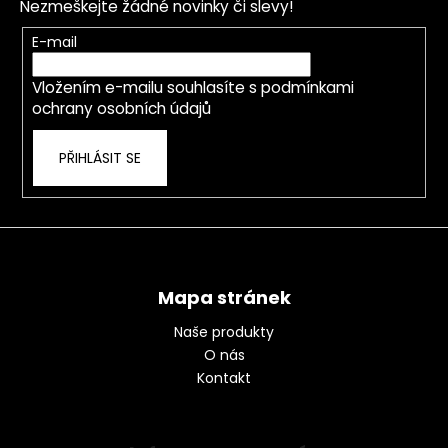
p
Nezmeškejte žádné novinky či slevy!
a
r
t
E-mail
v
í
k
Vložením e-mailu souhlasíte s
podmínkami
y
ochrany osobních údajů
v
ý
p
PŘIHLÁSIT SE
i
s
u
Mapa stránek
Naše produkty
O nás
Kontakt