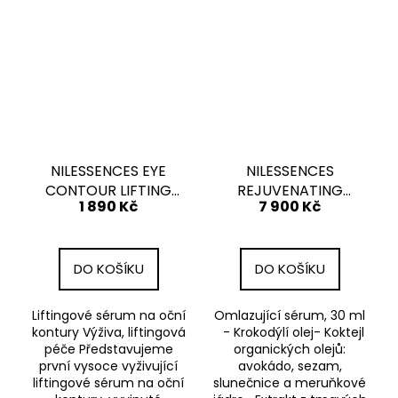
NILESSENCES EYE
NILESSENCES
CONTOUR LIFTING
REJUVENATING
1 890 Kč
7 900 Kč
SERUM
SERUM
DO KOŠÍKU
DO KOŠÍKU
Liftingové sérum na oční
Omlazující sérum, 30 ml
kontury Výživa, liftingová
- Krokodýlí olej- Koktejl
péče Představujeme
organických olejů:
první vysoce vyživující
avokádo, sezam,
liftingové sérum na oční
slunečnice a meruňkové