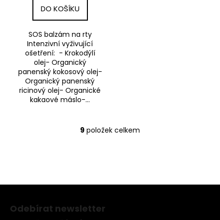
DO KOŠÍKU
SOS balzám na rty
Intenzivní vyživující
ošetření: - Krokodýlí
olej- Organický
panenský kokosový olej-
Organický panenský
ricinový olej- Organické
kakaové máslo-...
9
položek celkem
O
v
l
á
d
Z
a
c
á
Odebírat newsletter
í
p