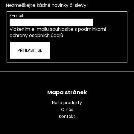
p
Nezmeškejte žádné novinky či slevy!
a
t
E-mail
í
Vložením e-mailu souhlasíte s
podmínkami
ochrany osobních údajů
PŘIHLÁSIT SE
Mapa stránek
Naše produkty
O nás
Kontakt