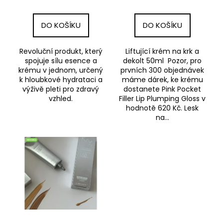
k
t
DO KOŠÍKU
DO KOŠÍKU
ů
Revoluční produkt, který
Liftující krém na krk a
spojuje sílu esence a
dekolt 50ml Pozor, pro
krému v jednom, určený
prvních 300 objednávek
k hloubkové hydrataci a
máme dárek, ke krému
výživě pleti pro zdravý
dostanete Pink Pocket
vzhled.
Filler Lip Plumping Gloss v
hodnotě 620 Kč. Lesk
na...