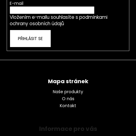
t
E-mail
í
Vložením e-mailu souhlasíte s
podmínkami
ochrany osobních údajů
PŘIHLÁSIT SE
Mapa stránek
Naše produkty
O nás
Kontakt
Informace pro vás