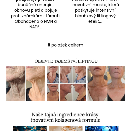
buněčné energie,
Inovativní maska, která
obnovu pleti a bojuje
poskytuje intenzivní
proti známkám stárnutí.
hloubkový liftingový
Obohaceno o NMN a
efekt,...
NAD⁺...
8
položek celkem
O
v
l
á
d
a
c
í
p
r
v
k
y