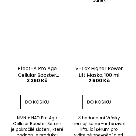
buněk
Pfect-A Pro Age
V-Tox Higher Power
Cellular Booster
Lift Maska, 100 ml
3 350 Kč
2 600 Kč
NMN + NAD SERUM
53 ml
DO KOŠÍKU
DO KOŠÍKU
NMN + NAD Pro Age
3 hodnocení Vrásky
Cellular Booster Serum
nemají šanci – intenzivní
je pokročilé složení, které
liftující sérum pro
podporuje produkci
viditelné zpevnění pleti.