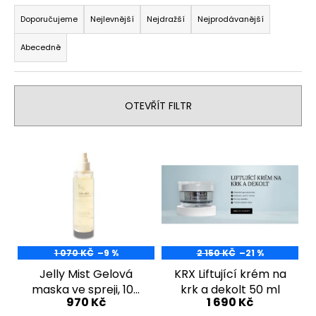
Ř
č
u
a
Doporučujeme
Nejlevnější
Nejdražší
Nejprodávanější
j
z
e
Abecedně
e
m
n
e
í
OTEVŘÍT FILTR
p
DXN
r
CORDYCEPS
V
(HOUSENICE)
o
60
ý
d
KAPSLÍ
p
u
2
i
100
k
Kč
s
t
p
ů
r
1 070 KČ
–9 %
2 150 KČ
–21 %
o
Jelly Mist Gelová
KRX Liftující krém na
maska ve spreji, 105
krk a dekolt 50 ml
d
970 Kč
1 690 Kč
g
u