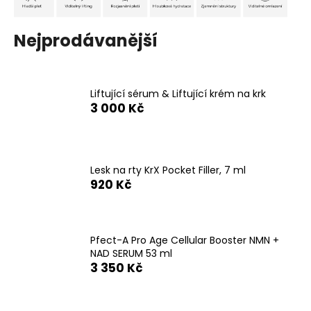
a
j
Nejprodávanější
í
t
?
Liftující sérum & Liftující krém na krk
3 000 Kč
HLEDAT
Lesk na rty KrX Pocket Filler, 7 ml
920 Kč
D
o
Pfect-A Pro Age Cellular Booster NMN +
p
NAD SERUM 53 ml
o
3 350 Kč
r
u