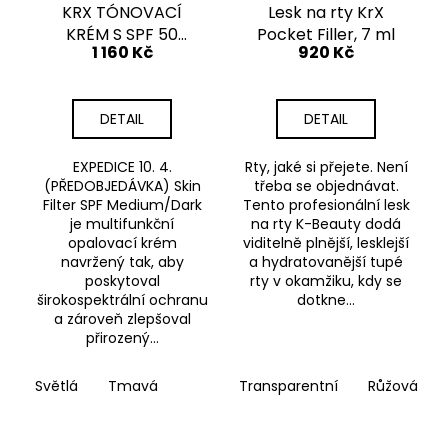
KRX TÓNOVACÍ
Lesk na rty KrX
KRÉM S SPF 50
Pocket Filler, 7 ml
1 160 Kč
920 Kč
PA+++, 30 ml
DETAIL
DETAIL
EXPEDICE 10. 4.
Rty, jaké si přejete. Není
(PŘEDOBJEDÁVKA) Skin
třeba se objednávat.
Filter SPF Medium/Dark
Tento profesionální lesk
je multifunkční
na rty K-Beauty dodá
opalovací krém
viditelně plnější, lesklejší
navržený tak, aby
a hydratovanější tupé
poskytoval
rty v okamžiku, kdy se
širokospektrální ochranu
dotkne...
a zároveň zlepšoval
přirozený...
Světlá
Tmavá
Transparentní
Růžová