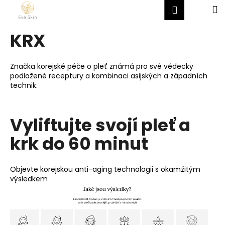
K
Přejít
Hledat
Nákup
M
Přihlášen
na
o
obsah
Zpět
Zpět
košík
š
KRX
í
C
k
o
Značka korejské péče o pleť známá pro své vědecky
podložené receptury a kombinaci asijských a západních
p
technik.
o
t
ř
Vyliftujte svojí pleť a
e
krk do 60 minut
b
u
j
Objevte korejskou anti-aging technologii s okamžitým
výsledkem
e
t
e
n