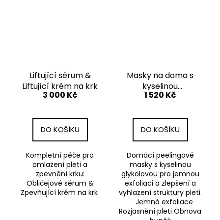
Liftující sérum &
Masky na doma s
Liftující krém na krk
kyselinou
3 000 Kč
1 520 Kč
glykolovou, 30 ks
DO KOŠÍKU
DO KOŠÍKU
Kompletní péče pro
Domácí peelingové
omlazení pleti a
masky s kyselinou
zpevnění krku:
glykolovou pro jemnou
Obličejové sérum &
exfoliaci a zlepšení a
Zpevňující krém na krk
vyhlazení struktury pleti.
Jemná exfoliace
Rozjasnění pleti Obnova