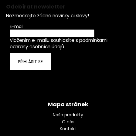
á
Odebírat newsletter
p
Nezmeškejte žádné novinky či slevy!
a
t
E-mail
í
Vložením e-mailu souhlasíte s
podmínkami
ochrany osobních údajů
PŘIHLÁSIT SE
Mapa stránek
Naše produkty
O nás
Kontakt