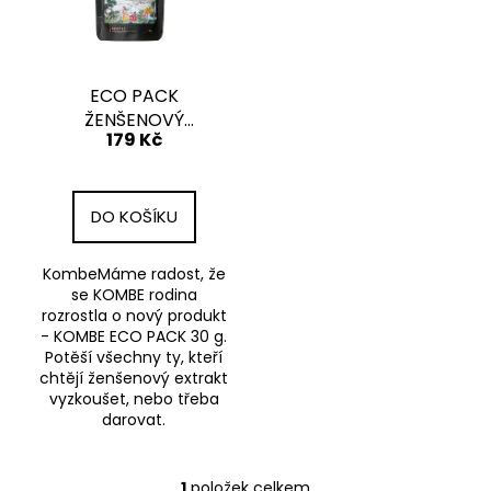
s
d
a
p
u
j
r
k
í
o
ECO PACK
t
t
ŽENŠENOVÝ
d
ů
?
179 Kč
EXTRAKT 10 DÁVEK
u
k
t
DO KOŠÍKU
ů
HLEDAT
KombeMáme radost, že
se KOMBE rodina
rozrostla o nový produkt
- KOMBE ECO PACK 30 g.
D
Potěší všechny ty, kteří
o
chtějí ženšenový extrakt
p
vyzkoušet, nebo třeba
o
darovat.
r
u
1
položek celkem