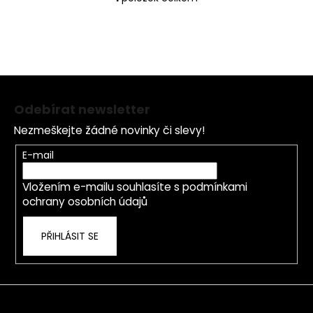
č
O
u
v
j
l
e
á
m
d
e
Z
a
c
á
Odebírat newsletter
í
p
BODY
p
Nezmeškejte žádné novinky či slevy!
+
a
r
MANGO
t
A
E-mail
v
VANILKA
í
k
-
Vložením e-mailu souhlasíte s
podmínkami
y
NOVINKA
ochrany osobních údajů
v
1
ý
290
p
Kč
PŘIHLÁSIT SE
i
s
u