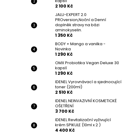
kapslí
2 100 Kč
JALU-EXPERT 2.0
PROversion,Noční a Denní
doplněk stravy na bázi
aminokyselin.
1 350 Kč
BODY + Mango a vanilka -
Novinka
1 290 Kč
OMX Probiotika Vegan Deluxe 30
kapslí
1 290 Kč
IDENEL Vyrovnávací a sjednocující
toner (200ml)
2 510 Kč
IDENEL NEINVAZIVNÍ KOSMETICKÉ
OŠETŘENÍ
3 700 Kč
IDENEL Revitalizační vyživující
krém SPIKULE (10ml x 2 )
4 400 Kč