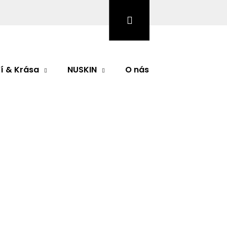
Hledat
Přihlášení
Nákupní
košík
í & Krása
NUSKIN
O nás
Značky
Následující