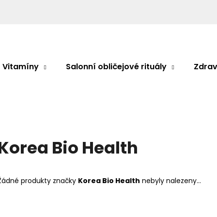
Co potřebujete najít?
Vitamíny
Salonní obličejové rituály
Zdrav
HLEDAT
Doporučujeme
Korea Bio Health
Žádné produkty značky
Korea Bio Health
nebyly nalezeny...