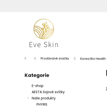
K
Přejít
na
o
obsah
Zpět
Zpět
š
do
do
í
k
obchodu
obchodu
Domů
Prodávané značky
Korea Bio Health
P
o
Kategorie
Přeskočit
s
kategorie
t
E-shop
r
AESTA Sojové svíčky
a
Naše produkty
n
PHYRIS