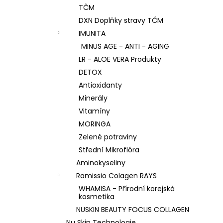
TČM
DXN Doplňky stravy TČM
IMUNITA
MINUS AGE - ANTI - AGING
LR - ALOE VERA Produkty
DETOX
Antioxidanty
Minerály
Vitamíny
MORINGA
Zelené potraviny
Střední Mikroflóra
Aminokyseliny
Ramissio Colagen RAYS
WHAMISA - Přírodní korejská
kosmetika
NUSKIN BEAUTY FOCUS COLLAGEN
Nu Skin Technologie