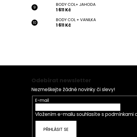
BODY COL+ JAHODA
1 611 Kč
BODY COL + VANILKA
1 611 Kč
Z
á
Odebírat newsletter
p
Nezmeškejte žádné novinky či slevy!
a
t
E-mail
í
Vložením e-mailu souhlasíte s
podmínkami o
PŘIHLÁSIT SE