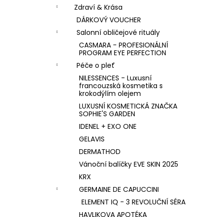
n
KK KOLAGEN HYDROLIZOVANÝ KOLAGEN
Zdraví & Krása
S PŘÍCHUTÍ MALINY
í
DÁRKOVÝ VOUCHER
1 590 Kč
p
Salonní obličejové rituály
a
CASMARA - PROFESIONÁLNÍ
n
PROGRAM EYE PERFECTION
e
Péče o pleť
l
NILESSENCES - Luxusní
francouzská kosmetika s
krokodýlím olejem
LUXUSNÍ KOSMETICKÁ ZNAČKA
SOPHIE'S GARDEN
IDENEL + EXO ONE
GELAVIS
DERMATHOD
Vánoční balíčky EVE SKIN 2025
KRX
GERMAINE DE CAPUCCINI
ELEMENT IQ - 3 REVOLUČNÍ SÉRA
HAVLIKOVA APOTÉKA